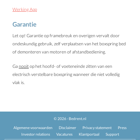
Werking App
Garantie
Let op! Garantie op framebreuk en overigen vervalt door
ondeskundig gebruik, zelf verplaatsen van het boxspring bed
of demonteren van motoren of afstandbediening.
Ga
nooit
op het hoofd- of voeteneinde zitten van een
electrisch verstelbare boxspring wanneer die niet volledig
vlak is.
© 2026 - Bedrent.nl
Algemene voorwaarden
Disclaimer
Privacy statement
Press
Investor relations
Vacatures
Klantportaal
Support