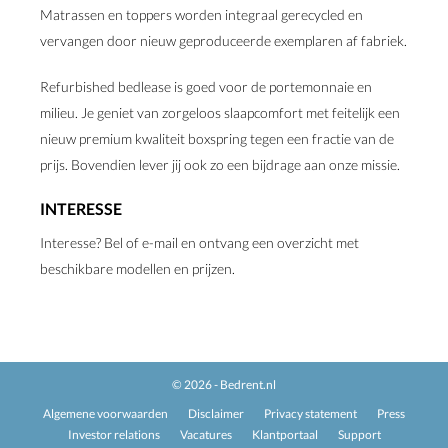
Matrassen en toppers worden integraal gerecycled en
vervangen door nieuw geproduceerde exemplaren af fabriek.
Refurbished bedlease is goed voor de portemonnaie en
milieu. Je geniet van zorgeloos slaapcomfort met feitelijk een
nieuw premium kwaliteit boxspring tegen een fractie van de
prijs. Bovendien lever jij ook zo een bijdrage aan onze missie.
INTERESSE
Interesse? Bel of e-mail en ontvang een overzicht met
beschikbare modellen en prijzen.
© 2026 - Bedrent.nl
Algemene voorwaarden
Disclaimer
Privacy statement
Press
Investor relations
Vacatures
Klantportaal
Support