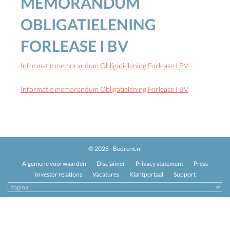
MEMORANDUM
OBLIGATIELENING
FORLEASE I BV
Informatie memorandum Obligatielening Forlease I BV
Informatie memorandum Obligatielening Forlease I BV
© 2026 - Bedrent.nl
Algemene voorwaarden
Disclaimer
Privacy statement
Press
Investor relations
Vacatures
Klantportaal
Support