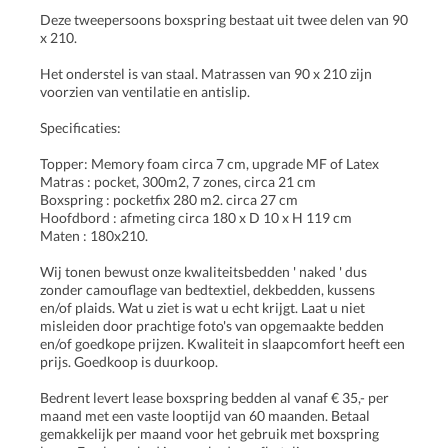
Deze tweepersoons boxspring bestaat uit twee delen van 90
x 210.
Het onderstel is van staal. Matrassen van 90 x 210 zijn
voorzien van ventilatie en antislip.
Specificaties:
Topper: Memory foam circa 7 cm, upgrade MF of Latex
Matras : pocket, 300m2, 7 zones, circa 21 cm
Boxspring : pocketfix 280 m2. circa 27 cm
Hoofdbord : afmeting circa 180 x D 10 x H 119 cm
Maten : 180x210.
Wij tonen bewust onze kwaliteitsbedden ' naked ' dus
zonder camouflage van bedtextiel, dekbedden, kussens
en/of plaids. Wat u ziet is wat u echt krijgt. Laat u niet
misleiden door prachtige foto's van opgemaakte bedden
en/of goedkope prijzen. Kwaliteit in slaapcomfort heeft een
prijs. Goedkoop is duurkoop.
Bedrent levert lease boxspring bedden al vanaf € 35,- per
maand met een vaste looptijd van 60 maanden. Betaal
gemakkelijk per maand voor het gebruik met boxspring