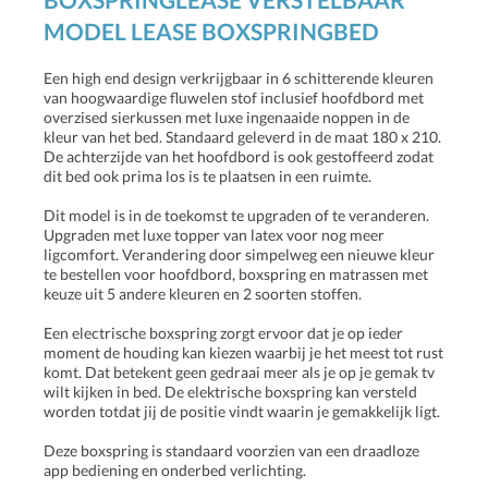
MODEL LEASE BOXSPRINGBED
Een high end design verkrijgbaar in 6 schitterende kleuren
van hoogwaardige fluwelen stof inclusief hoofdbord met
overzised sierkussen met luxe ingenaaide noppen in de
kleur van het bed. Standaard geleverd in de maat 180 x 210.
De achterzijde van het hoofdbord is ook gestoffeerd zodat
dit bed ook prima los is te plaatsen in een ruimte.
Dit model is in de toekomst te upgraden of te veranderen.
Upgraden met luxe topper van latex voor nog meer
ligcomfort. Verandering door simpelweg een nieuwe kleur
te bestellen voor hoofdbord, boxspring en matrassen met
keuze uit 5 andere kleuren en 2 soorten stoffen.
Een electrische boxspring zorgt ervoor dat je op ieder
moment de houding kan kiezen waarbij je het meest tot rust
komt. Dat betekent geen gedraai meer als je op je gemak tv
wilt kijken in bed. De elektrische boxspring kan versteld
worden totdat jij de positie vindt waarin je gemakkelijk ligt.
Deze boxspring is standaard voorzien van een draadloze
app bediening en onderbed verlichting.