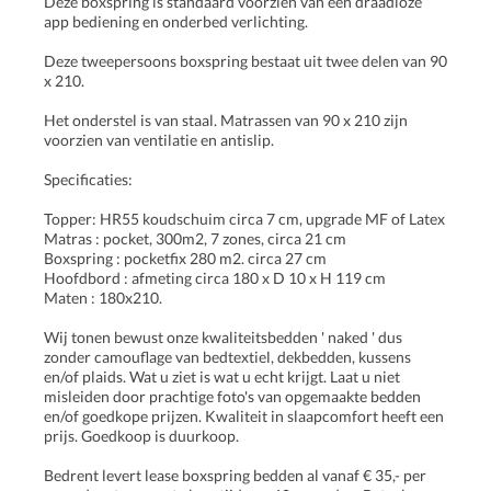
Deze boxspring is standaard voorzien van een draadloze
app bediening en onderbed verlichting.
Deze tweepersoons boxspring bestaat uit twee delen van 90
x 210.
Het onderstel is van staal. Matrassen van 90 x 210 zijn
voorzien van ventilatie en antislip.
Specificaties:
Topper: HR55 koudschuim circa 7 cm, upgrade MF of Latex
Matras : pocket, 300m2, 7 zones, circa 21 cm
Boxspring : pocketfix 280 m2. circa 27 cm
Hoofdbord : afmeting circa 180 x D 10 x H 119 cm
Maten : 180x210.
Wij tonen bewust onze kwaliteitsbedden ' naked ' dus
zonder camouflage van bedtextiel, dekbedden, kussens
en/of plaids. Wat u ziet is wat u echt krijgt. Laat u niet
misleiden door prachtige foto's van opgemaakte bedden
en/of goedkope prijzen. Kwaliteit in slaapcomfort heeft een
prijs. Goedkoop is duurkoop.
Bedrent levert lease boxspring bedden al vanaf € 35,- per