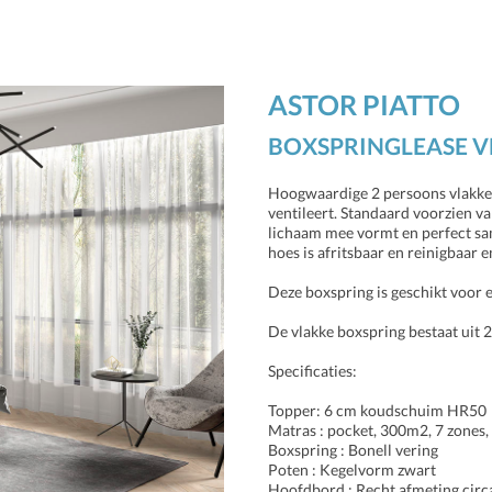
ASTOR PIATTO
BOXSPRINGLEASE V
Hoogwaardige 2 persoons vlakke b
ventileert. Standaard voorzien 
lichaam mee vormt en perfect sa
hoes is afritsbaar en reinigbaar 
Deze boxspring is geschikt voor 
De vlakke boxspring bestaat uit 2
Specificaties:
Topper: 6 cm koudschuim HR50
Matras : pocket, 300m2, 7 zones,
Boxspring : Bonell vering
Poten : Kegelvorm zwart
Hoofdbord : Recht afmeting circa