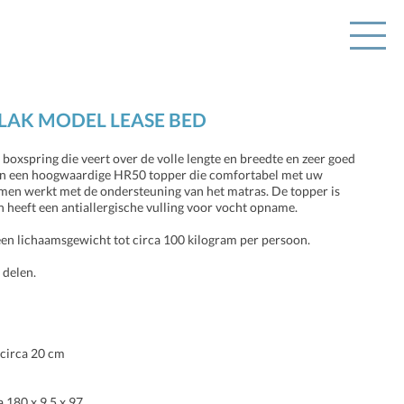
LAK MODEL LEASE BED
oxspring die veert over de volle lengte en breedte en zeer goed
van een hoogwaardige HR50 topper die comfortabel met uw
men werkt met de ondersteuning van het matras. De topper is
en heeft een antiallergische vulling voor vocht opname.
een lichaamsgewicht tot circa 100 kilogram per persoon.
 delen.
 circa 20 cm
 180 x 9,5 x 97