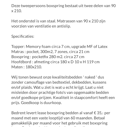
Deze tweepersoons boxspring bestaat uit twee delen van 90
x 210.
Het onderstel is van staal. Matrassen van 90 x 210 zijn
voorzien van ventilatie en antislip.
Specificaties:
Topper: Memory foam circa 7 cm, upgrade MF of Latex
Matras : pocket, 300m2, 7 zones, circa 21 cm
Boxspring : pocketfix 280 m2. circa 27 cm
Hoofdbord : afmeting circa 180 x D 10 x H 119 cm
Maten : 180x210.
Wij tonen bewust onze kwaliteitsbedden ' naked ' dus
zonder camouflage van bedtextiel, dekbedden, kussens
en/of plaids. Wat u ziet is wat u echt krijgt. Laat u niet
misleiden door prachtige foto's van opgemaakte bedden
en/of goedkope prijzen. Kwaliteit in slaapcomfort heeft een
prijs. Goedkoop is duurkoop.
Bedrent levert lease boxspring bedden al vanaf € 35,- per
maand met een vaste looptijd van 60 maanden. Betaal
gemakkelijk per maand voor het gebruik met boxspring