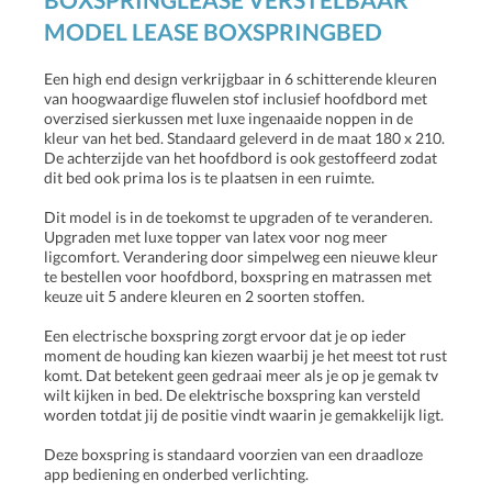
MODEL LEASE BOXSPRINGBED
Een high end design verkrijgbaar in 6 schitterende kleuren
van hoogwaardige fluwelen stof inclusief hoofdbord met
overzised sierkussen met luxe ingenaaide noppen in de
kleur van het bed. Standaard geleverd in de maat 180 x 210.
De achterzijde van het hoofdbord is ook gestoffeerd zodat
dit bed ook prima los is te plaatsen in een ruimte.
Dit model is in de toekomst te upgraden of te veranderen.
Upgraden met luxe topper van latex voor nog meer
ligcomfort. Verandering door simpelweg een nieuwe kleur
te bestellen voor hoofdbord, boxspring en matrassen met
keuze uit 5 andere kleuren en 2 soorten stoffen.
Een electrische boxspring zorgt ervoor dat je op ieder
moment de houding kan kiezen waarbij je het meest tot rust
komt. Dat betekent geen gedraai meer als je op je gemak tv
wilt kijken in bed. De elektrische boxspring kan versteld
worden totdat jij de positie vindt waarin je gemakkelijk ligt.
Deze boxspring is standaard voorzien van een draadloze
app bediening en onderbed verlichting.