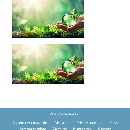
© 2026 - Bedrent.nl
Algemene voorwaarden
Disclaimer
Privacy statement
Press
Investor relations
Vacatures
Klantportaal
Support