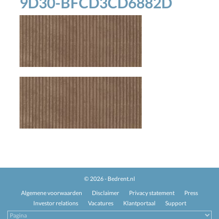
9D30-BFCD3CD6882D
© 2026 - Bedrent.nl
Algemene voorwaarden
Disclaimer
Privacy statement
Press
Investor relations
Vacatures
Klantportaal
Support