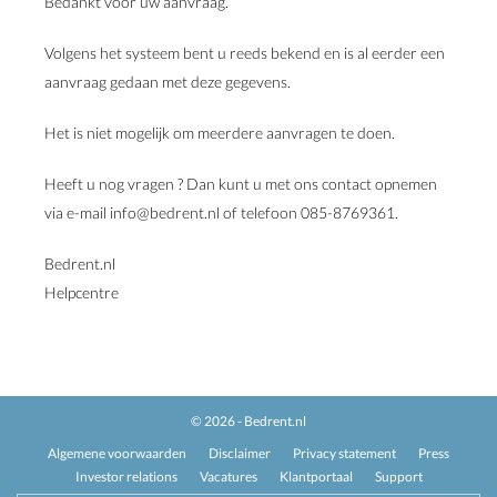
Bedankt voor uw aanvraag.
Volgens het systeem bent u reeds bekend en is al eerder een
aanvraag gedaan met deze gegevens.
Het is niet mogelijk om meerdere aanvragen te doen.
Heeft u nog vragen ? Dan kunt u met ons contact opnemen
via e-mail info@bedrent.nl of telefoon 085-8769361.
Bedrent.nl
Helpcentre
© 2026 - Bedrent.nl
Algemene voorwaarden
Disclaimer
Privacy statement
Press
Investor relations
Vacatures
Klantportaal
Support