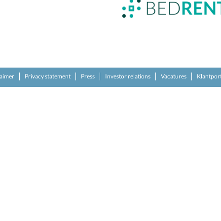
laimer
Privacy statement
Press
Investor relations
Vacatures
Klantpor