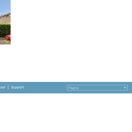
taal
Support