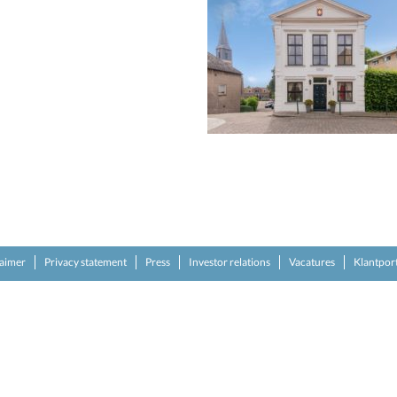
laimer
Privacy statement
Press
Investor relations
Vacatures
Klantpor