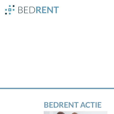
BEDRENT ACTIE