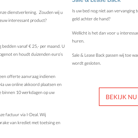
Is uw bed nog niet aan vervanging 
onze dienstverlening. Zouden wij u
geld achter de hand?
ieuw interessant product?
Wellicht is het dan voor u interess
huren.
g bedden vanaf € 25,- per maand. U
pgenot en houdt duizenden euro’s
Sale & Lease Back passen wij toe 
wordt gesloten.
 een offerte aanvraag indienen
. Na uw online akkoord plaatsen en
ie binnen 10 werkdagen op uw
BEKIJK N
ze factuur via I-Deal. Wij
prake van krediet met toetsing en