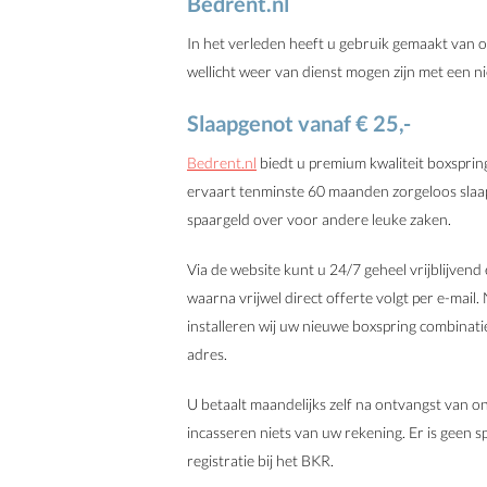
Bedrent.nl
In het verleden heeft u gebruik gemaakt van 
wellicht weer van dienst mogen zijn met een n
Slaapgenot vanaf € 25,-
Bedrent.nl
biedt u premium kwaliteit boxsprin
ervaart tenminste 60 maanden zorgeloos slaa
spaargeld over voor andere leuke zaken.
Via de website kunt u 24/7 geheel vrijblijvend
waarna vrijwel direct offerte volgt per e-mail
installe
ren wij uw nieuwe boxspring combinat
adres.
U betaalt maandelijks zelf na ontvangst van on
incasseren niets van uw rekening. Er is geen s
registratie bij het BKR.